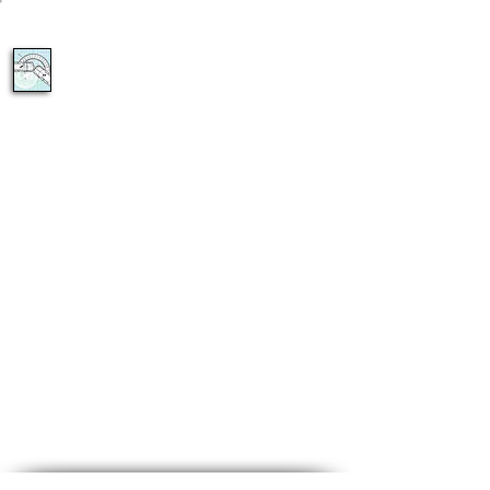
050-6273870
צביקה מוזס
בוחן תנועה
ייעוץ מקצועי בנושאי חקר ושיחזור תאונות דרכים