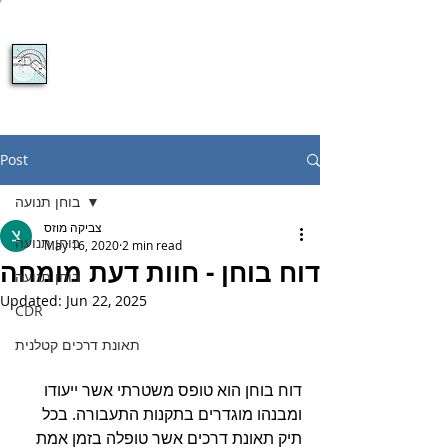
050-6273870
צביקה מוזס
בוחן תנועה
ייעוץ מקצועי בנושאי חקר ושיחזור תאונות דרכים
Post
בוחן תנועה
צביקה מוזס
בוחן תנועה
May 16, 2020
2 min read
דוח בוחן - חוות דעת מומחה
בוחן תנועה
Updated:
Jun 22, 2025
CDR
תאונת דרכים קטלנית
דוח בוחן הוא טופס משטרתי אשר ייעודו 
ומבנהו מוגדרים בתקנות התעבורה. בכל 
תיק תאונת דרכים אשר טופלה בזמן אמת 