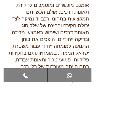
אומנם מוכשרים ומוסמכים לחקירת
תאונות דרכים, אולם הכשרתם
המקצועית בתחומי רכב ודינמיקה לצד
יכולת חקירה ובחינה של שלל סוגי
תאונות דרכים ושימוש באמצעי מדידה
ובדיקה ייחודיים, הופכים את בוחן
התנועה למומחה ייחודי עבור משטרת
ישראל הנעזרת במומחיותו גם בחקירות
פליליות, פיגועי טרור ותאונות עבודה,
בהם הייתה מעורבות של כלי רכב.
בכל תיק תאונת דרכים המתנהל בבית
משפט לתעבורה, יהיה בוחן התנועה
המשטרתי, עד מרכזי של התביעה.
למעשה, במרבית תיקי התאונות,
פעולותיו של בוחן התנועה בתיק
והמסמכים שיצר, מהווים את ליבת חומר
הראיות. לעיתים קרובות, עיקר נטל
הוכחת אשמת הנאשם בגרימת תאונת