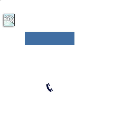
050-6273870
צביקה מוזס
בוחן תנועה
ייעוץ מקצועי בנושאי חקר ושיחזור תאונות דרכים
לקבלת חוות דעת בוחן תנועה ועד
מומחה
050-6273870